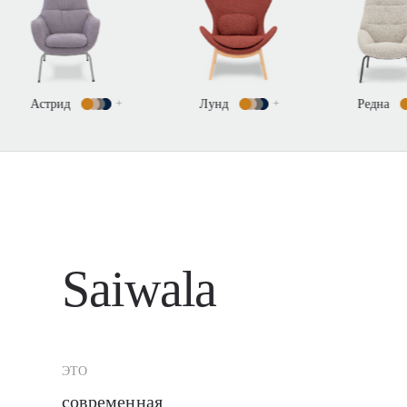
Астрид
+
Лунд
+
Редна
+
Saiwala
ЭТО
современная