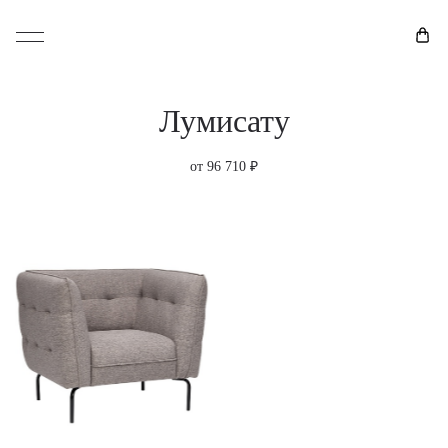
Лумисату
от 96 710 ₽