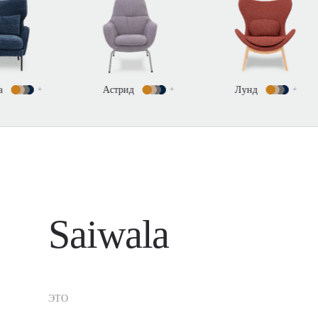
Астрид
+
Лунд
+
Редна
+
Saiwala
ЭТО