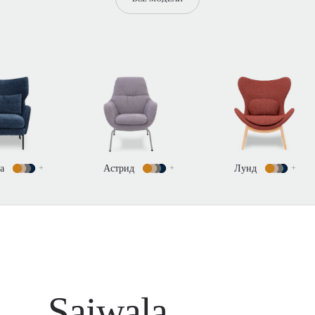
Астрид
+
Лунд
+
Редна
+
Saiwala