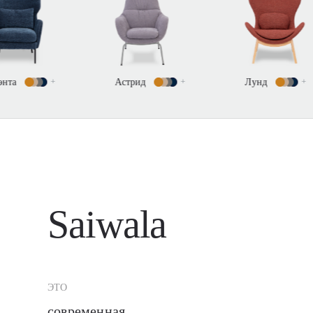
Астрид
+
Лунд
+
Редна
Saiwala
ЭТО
современная